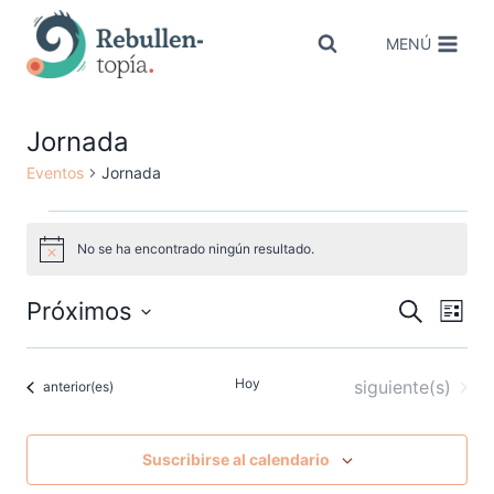
Saltar
al
MENÚ
contenido
Jornada
Eventos
Jornada
Eventos
No se ha encontrado ningún resultado.
Aviso
Próximos
Navegac
Nav
Buscar
Lista
Selecciona
de
de
la
vist
búsqued
Hoy
Eventos
siguiente(s)
Eventos
anterior(es)
fecha.
de
y
Eve
vistas
Suscribirse al calendario