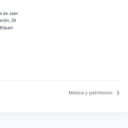
al de Jaén
ación, 29
8
Spain
Música y patrimonio