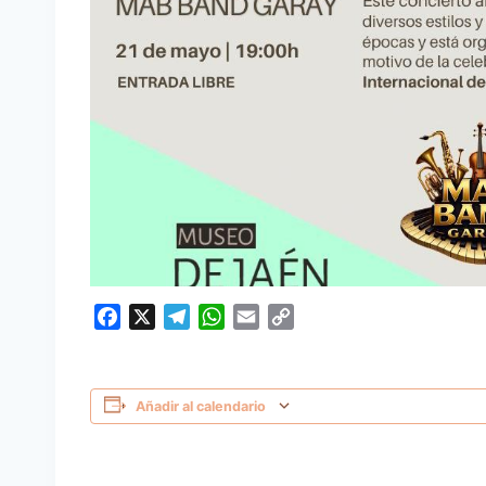
Facebook
X
Telegram
WhatsApp
Email
Copy
Link
Añadir al calendario