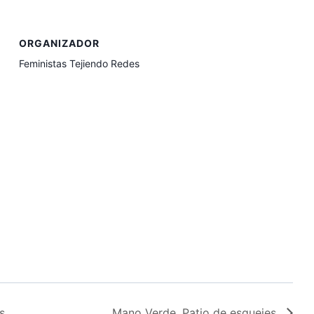
ORGANIZADOR
Feministas Tejiendo Redes
s
Mano Verde. Patio de esquejes