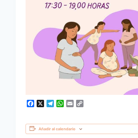
Facebook
X
Telegram
WhatsApp
Email
Copy
Link
Añadir al calendario