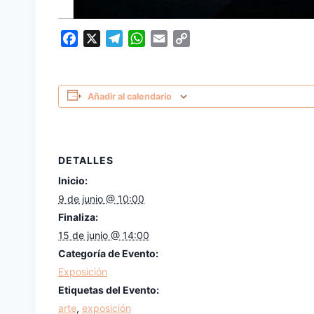
Facebook
X
Telegram
WhatsApp
Email
Copy
Link
Añadir al calendario
DETALLES
Inicio:
9 de junio @ 10:00
Finaliza:
15 de junio @ 14:00
Categoría de Evento:
Exposición
Etiquetas del Evento:
arte
,
exposición