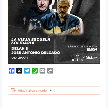
Facebook
X
Telegram
WhatsApp
Email
Copy
Link
Añadir al calendario