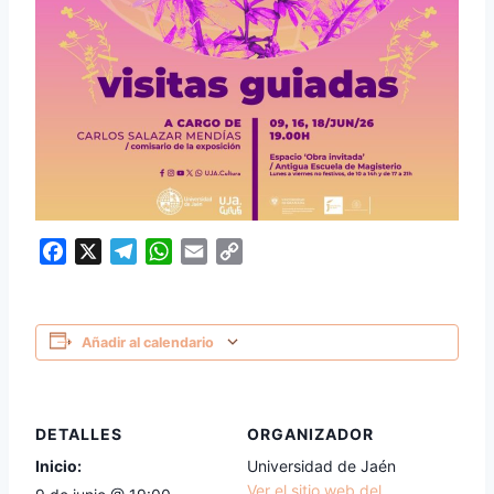
Facebook
X
Telegram
WhatsApp
Email
Copy
Link
Añadir al calendario
DETALLES
ORGANIZADOR
Inicio:
Universidad de Jaén
Ver el sitio web del