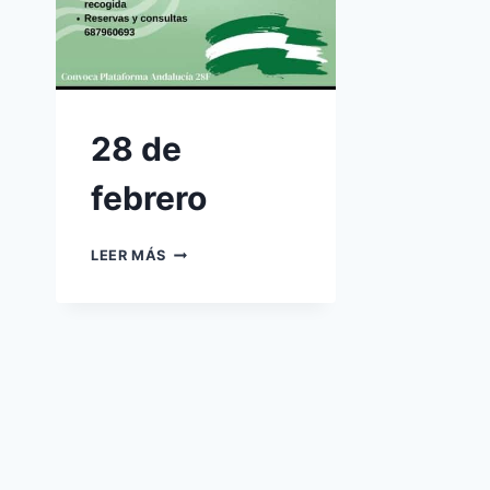
28 de
febrero
28
LEER MÁS
DE
FEBRERO