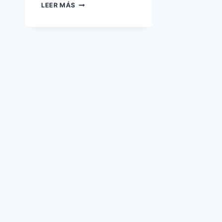
PRESENTACIÓN
LEER MÁS
DEL
LIBRO
«ANARQUÍA
PARA
JÓVENES
Y
PARA
LOS
QUE
NO
LO
SON
TANTO»