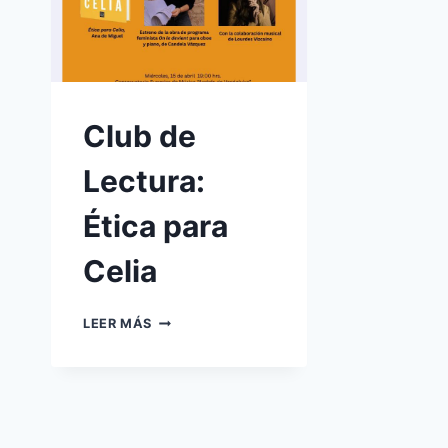
Club de
Lectura:
Ética para
Celia
CLUB
LEER MÁS
DE
LECTURA:
ÉTICA
PARA
CELIA