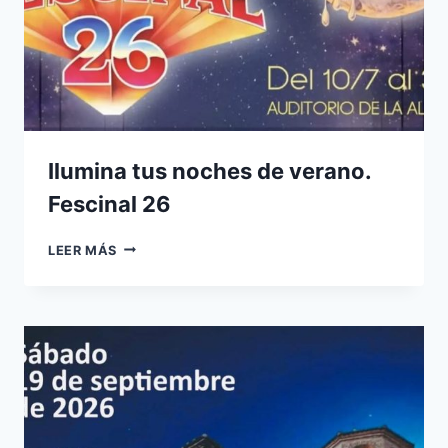
Ilumina tus noches de verano.
Fescinal 26
ILUMINA
LEER MÁS
TUS
NOCHES
DE
VERANO.
FESCINAL
26