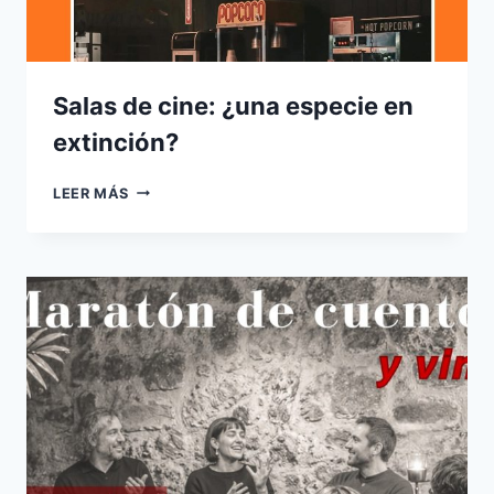
Salas de cine: ¿una especie en
extinción?
SALAS
LEER MÁS
DE
CINE:
¿UNA
ESPECIE
EN
EXTINCIÓN?