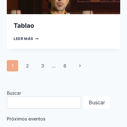
Tablao
TABLAO
LEER MÁS
Navegación
Siguiente
1
2
3
…
6
de
página
página
Buscar
Buscar
Próximos eventos