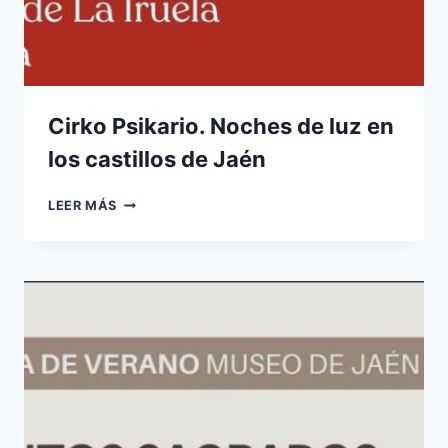
Cirko Psikario. Noches de luz en
los castillos de Jaén
CIRKO
LEER MÁS
PSIKARIO.
NOCHES
DE
LUZ
EN
LOS
CASTILLOS
DE
JAÉN