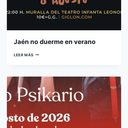
Jaén no duerme en verano
JAÉN
LEER MÁS
NO
DUERME
EN
VERANO