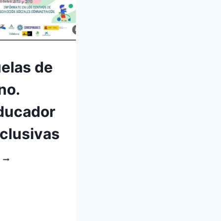
elas de
no.
ducador
nclusivas
ESCUELAS
DE
VERANO.
COEDUCADORAS
INCLUSIVAS