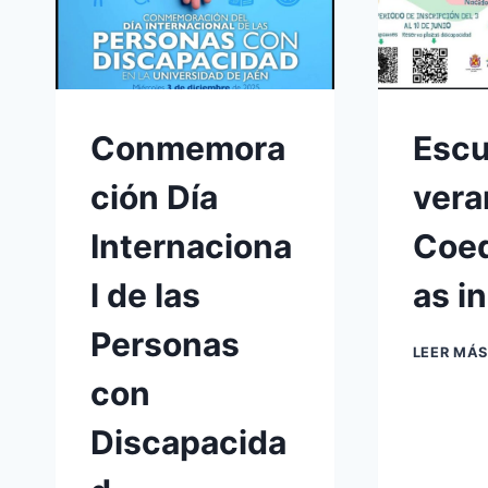
Conmemora
Escu
ción Día
vera
Internaciona
Coe
l de las
as i
Personas
LEER MÁS
con
Discapacida