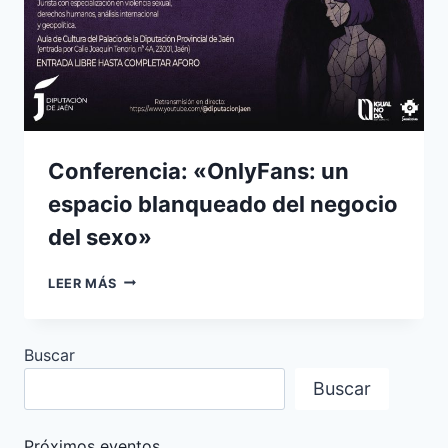
Conferencia: «OnlyFans: un
espacio blanqueado del negocio
del sexo»
CONFERENCIA:
LEER MÁS
«ONLYFANS:
UN
ESPACIO
Buscar
BLANQUEADO
DEL
Buscar
NEGOCIO
DEL
SEXO»
Próximos eventos