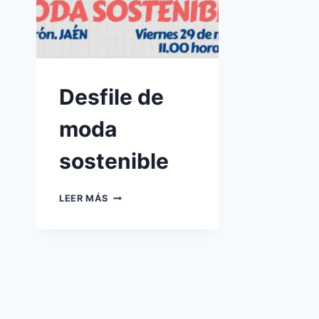
Desfile de
moda
sostenible
DESFILE
LEER MÁS
DE
MODA
SOSTENIBLE