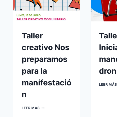
Taller
Tall
creativo Nos
Inici
preparamos
mane
para la
dron
manifestació
LEER MÁS
n
TALLER
LEER MÁS
CREATIVO