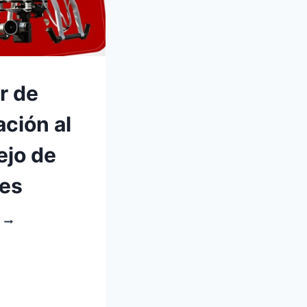
er de
ación al
jo de
es
TALLER
DE
INICIACIÓN
AL
MANEJO
DE
DRONES