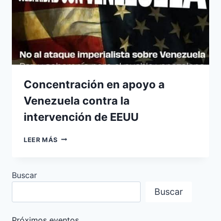
Concentración en apoyo a
Venezuela contra la
intervención de EEUU
CONCENTRACIÓN
LEER MÁS
EN
APOYO
A
Buscar
VENEZUELA
CONTRA
Buscar
LA
INTERVENCIÓN
DE
Próximos eventos